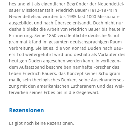
hes und gilt als ei­gent­li­cher Be­grün­der der Neu­en­det­tel­
sau­er Mis­si­ons­an­stalt: Fried­rich Bau­er (1812–1874) In
Neu­en­det­tels­au wur­den bis 1985 fast 1000 Mis­sio­na­re
aus­ge­bil­det und nach Über­see ent­sandt. Doch nicht nur
des­halb bleibt die Ar­beit von Fried­rich Bau­er bis heu­te in
Er­in­ne­rung. Sei­ne 1850 ver­öf­fent­lich­te deut­sche Schul­
gram­ma­tik fand im ge­sam­ten deutsch­spra­chi­gen Raum
Ver­brei­tung. Sie ist es, die von Kon­rad Du­den nach Bau­
ers Tod wei­ter­ge­führt wird und des­halb als Vor­läu­fer des
heu­ti­gen Du­den an­ge­se­hen wer­den kann. In vor­lie­gen­
dem Auf­satz­band be­schrei­ben nam­haf­te For­scher das
Le­ben Fried­rich Bau­ers, das Kon­zept sei­ner Schul­gram­
ma­tik, sein theo­lo­gi­sches Den­ken, sei­ne Aus­ein­an­der­set­
zung mit den ame­ri­ka­ni­schen Lu­the­ra­nern und das Wei­
ter­wir­ken sei­nes Er­bes bis in die Ge­gen­wart.
Re­zen­sio­nen
Es gibt noch kei­ne Re­zen­sio­nen.