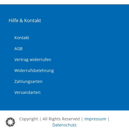
Hil­fe & Kon­takt
Kon­takt
AGB
Ver­trag wi­der­ru­fen
Wi­der­rufs­be­leh­rung
Zah­lungs­ar­ten
Ver­sand­ar­ten
Copyright | All Rights Reserved |
Impressum
|
Datenschutz