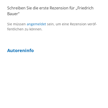
Schrei­ben Sie die ers­te Re­zen­si­on für „Fried­rich
Bau­er“
Sie müs­sen
an­ge­mel­det
sein, um eine Re­zen­si­on ver­öf­
fent­li­chen zu kön­nen.
Au­toren­in­fo