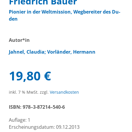
Fried­rich Bau­er
Pio­nier in der Welt­mis­si­on, Weg­be­rei­ter des Du­
den
Autor*in
Jahn­el, Clau­dia; Vor­län­der, Her­mann
19,80
€
inkl. 7 % MwSt.
zzgl.
Ver­sand­kos­ten
ISBN:
978–3‑87214–540‑6
Auf­la­ge:
1
Er­schei­nungs­da­tum:
09.12.2013