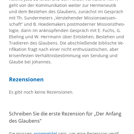
geht von der Kom­mu­ni­ka­ti­on wei­ter zur Her­me­neu­tik
und dem Be­stehen des Glau­bens, zu­nächst im Ge­spräch
mit Th. Sun­dermei­ers „Ver­ste­hen­der Mis­si­ons­wis­sen­
schaft“ und B. Hoede­ma­kers post­mo­der­ner Mis­si­ons­theo­
lo­gie, dann im an­knüp­fen­den Ge­spräch mit E. Fuchs, G.
Ebe­l­ing und W. Herr­mann über Ent­ste­hen, Be­stehen und
Tra­die­ren des Glau­bens. Die ab­schlie­ßen­de bi­bli­sche Ve­
ri­fi­ka­ti­on fragt nach ei­ner nicht en­thu­si­as­ti­schen, aber
kri­sen­fes­ten Ver­hält­nis­be­stim­mung von Sen­dung und
Glau­be bei Jo­han­nes.
Re­zen­sio­nen
Es gibt noch kei­ne Re­zen­sio­nen.
Schrei­ben Sie die ers­te Re­zen­si­on für „Der An­fang
des Glau­bens“
Sie müs­sen
an­ge­mel­det
sein, um eine Re­zen­si­on ver­öf­