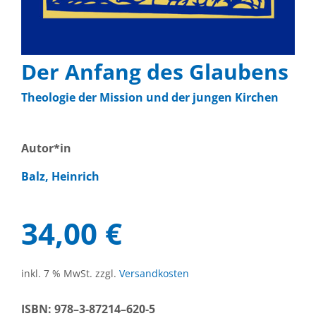
Der An­fang des Glau­bens
Theo­lo­gie der Mis­si­on und der jun­gen Kir­chen
Autor*in
Balz, Hein­rich
34,00
€
inkl. 7 % MwSt.
zzgl.
Ver­sand­kos­ten
ISBN:
978–3‑87214–620‑5