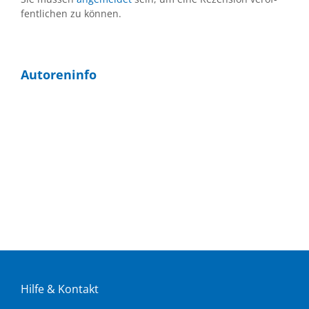
fent­li­chen zu kön­nen.
Au­toren­in­fo
Hil­fe & Kon­takt