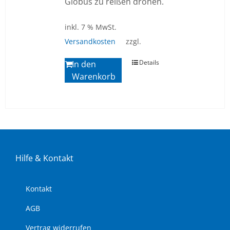
Globus zu reißen drohen.
inkl. 7 % MwSt.
Versandkosten
zzgl.
Details
In den
Warenkorb
Hil­fe & Kon­takt
Kon­takt
AGB
Ver­trag wi­der­ru­fen