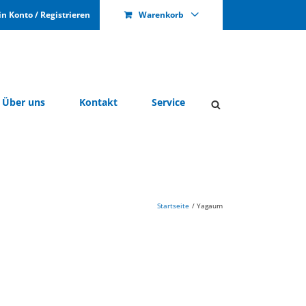
n Kon­to / Re­gis­trie­ren
Warenkorb
Über uns
Kon­takt
Ser­vice
Startseite
Yagaum