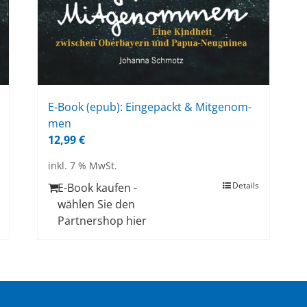
E‑Book (epub): Ein­ge­packt & Mit­ge­nom­
men
12,99
€
inkl. 7 % MwSt.
Details
E-Book kaufen -
wählen Sie den
Partnershop hier