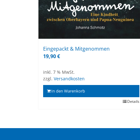
Ein­ge­packt & Mit­ge­nom­men
19,90
€
inkl. 7 % MwSt.
zzgl.
Versandkosten
In den Warenkorb
Details