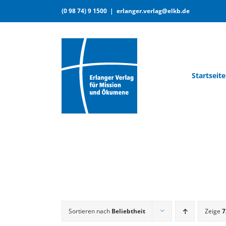
Skip
(0 98 74) 9 1500
|
erlanger.verlag@elkb.de
to
content
Start­sei­te
Sortieren nach
Beliebtheit
Zeige
7