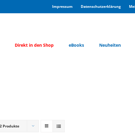
Im­pres­sum
Da­ten­schutz­er­klä­rung
Mei
Di­rekt in den Shop
eBooks
Neu­hei­ten
2 Produkte