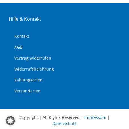
Hil­fe & Kon­takt
Kon­takt
AGB
Ver­trag wi­der­ru­fen
Wi­der­rufs­be­leh­rung
Zah­lungs­ar­ten
Ver­sand­ar­ten
Copyright | All Rights Reserved |
Impressum
|
Datenschutz