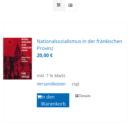
Na­tio­nal­so­zia­lis­mus in der frän­ki­schen
Pro­vinz
20,00
€
inkl. 7 % MwSt.
Versandkosten
zzgl.
Details
In den
Warenkorb