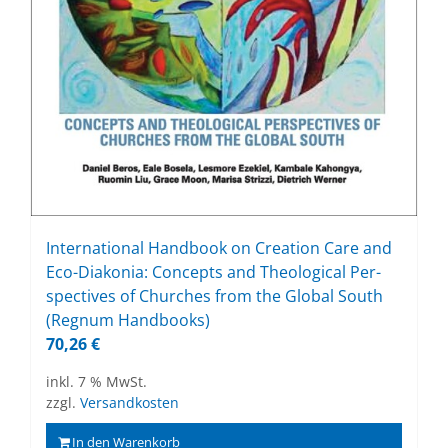
In­ter­na­tio­nal Hand­book on Crea­ti­on Care and
Eco-Dia­ko­nia: Con­cepts and Theo­lo­gi­cal Per­
spec­ti­ves of Churches from the Glo­bal South
(Re­gnum Hand­books)
70,26
€
inkl. 7 % MwSt.
zzgl.
Versandkosten
In den Warenkorb