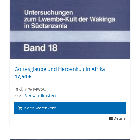
Got­tes­glau­be und He­roen­kult in Afri­ka
17,50
€
inkl. 7 % MwSt.
zzgl.
Versandkosten
In den Warenkorb
Details