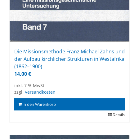
Die Mis­si­ons­me­tho­de Franz Mi­cha­el Zahns und
der Auf­bau kirch­li­cher Struk­tu­ren in West­afri­ka
(1862–1900)
14,00
€
inkl. 7 % MwSt.
zzgl.
Versandkosten
In den Warenkorb
Details