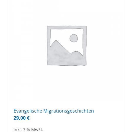
Evan­ge­li­sche Mi­gra­ti­ons­ge­schich­ten
29,00
€
inkl. 7 % MwSt.