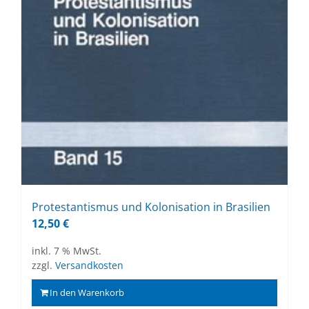
Pro­tes­tan­tis­mus und Ko­lo­ni­sa­ti­on in Bra­si­li­en
12,50
€
inkl. 7 % MwSt.
zzgl.
Versandkosten
In den Warenkorb