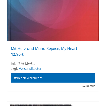
Mit Herz und Mund Re­joice, My He­art
12,95
€
inkl. 7 % MwSt.
zzgl.
Versandkosten
In den Warenkorb
Details