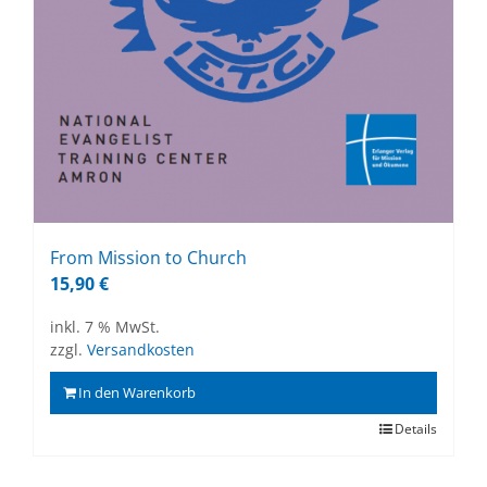
From Mis­si­on to Church
15,90
€
inkl. 7 % MwSt.
zzgl.
Versandkosten
In den Warenkorb
Details