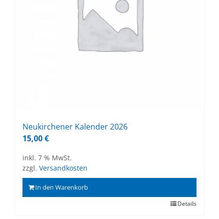
Neu­kir­che­ner Ka­len­der 2026
15,00
€
inkl. 7 % MwSt.
zzgl.
Versandkosten
In den Warenkorb
Details