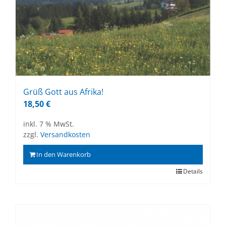
Grüß Gott aus Afri­ka!
18,50
€
inkl. 7 % MwSt.
zzgl.
Versandkosten
In den Warenkorb
Details