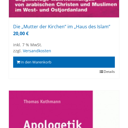
Die „Mut­ter der Kir­chen“ im „Haus des Is­lam“
20,00
€
inkl. 7 % MwSt.
zzgl.
Versandkosten
In den Warenkorb
Details