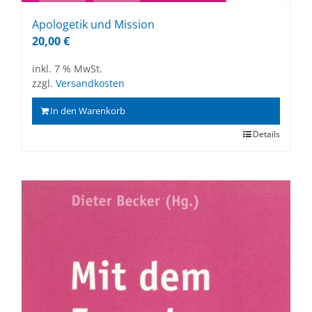
Apo­loge­tik und Mis­si­on
20,00
€
inkl. 7 % MwSt.
zzgl.
Versandkosten
In den Warenkorb
Details