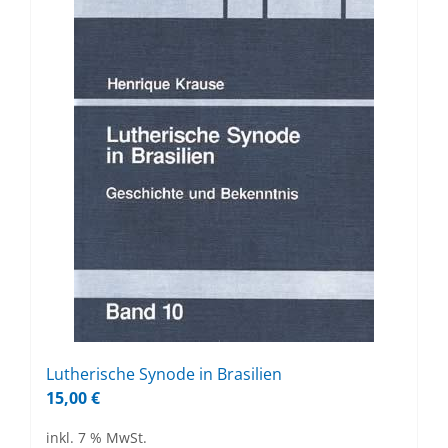
Lu­the­ri­sche Syn­ode in Bra­si­li­en
15,00
€
inkl. 7 % MwSt.