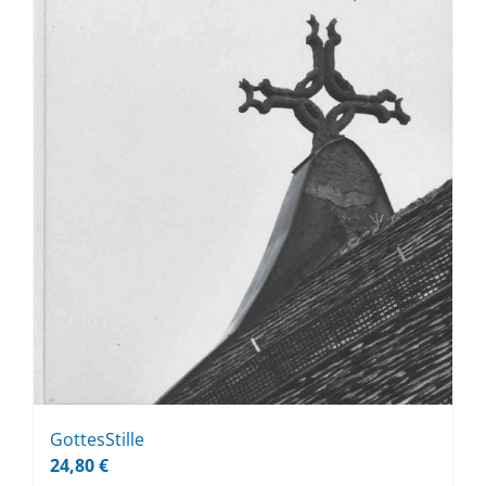
Got­tes­Stil­le
24,80
€