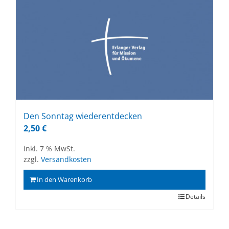
Den Sonn­tag wie­der­ent­de­cken
2,50
€
inkl. 7 % MwSt.
zzgl.
Versandkosten
In den Warenkorb
Details