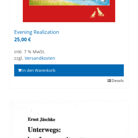
Evening Rea­liza­ti­on
25,00
€
inkl. 7 % MwSt.
zzgl.
Versandkosten
In den Warenkorb
Details