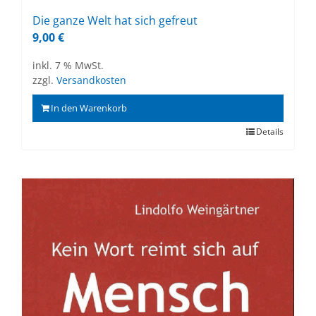
Die gan­ze Welt hat sich ge­freut
9,00
€
inkl. 7 % MwSt.
zzgl.
Versandkosten
In den Warenkorb
Details