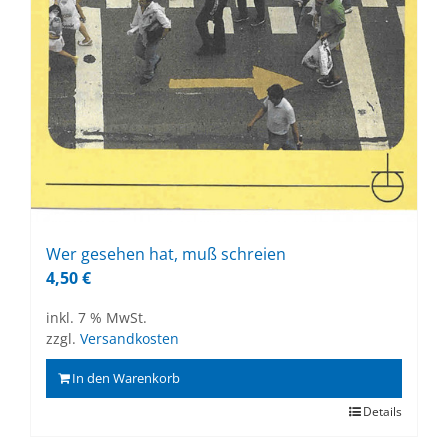
Wer ge­se­hen hat, muß schrei­en
4,50
€
inkl. 7 % MwSt.
zzgl.
Versandkosten
In den Warenkorb
Details