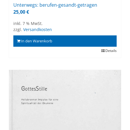
Un­ter­wegs: be­ru­fen-ge­sandt-ge­tra­gen
25,00
€
inkl. 7 % MwSt.
zzgl.
Versandkosten
In den Warenkorb
Details