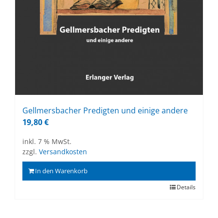
Gell­mers­ba­cher Pre­dig­ten und ei­ni­ge an­de­re
19,80
€
inkl. 7 % MwSt.
zzgl.
Versandkosten
In den Warenkorb
Details