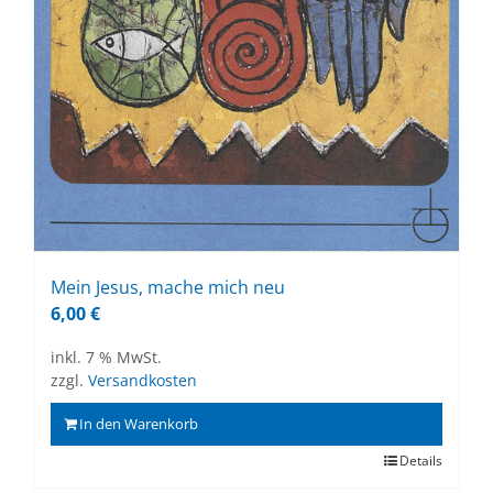
Mein Je­sus, ma­che mich neu
6,00
€
inkl. 7 % MwSt.
zzgl.
Versandkosten
In den Warenkorb
Details