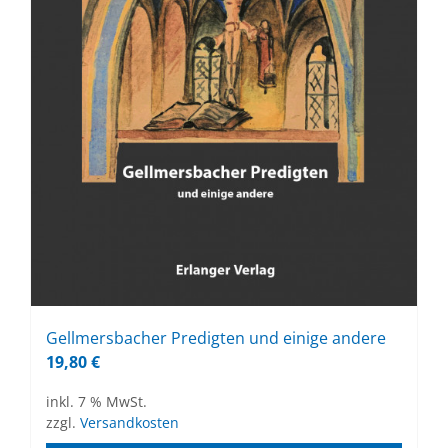
Gell­mers­ba­cher Pre­dig­ten und ei­ni­ge an­de­re
19,80
€
inkl. 7 % MwSt.
zzgl.
Versandkosten