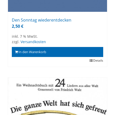
Den Sonn­tag wie­der­ent­de­cken
2,50
€
inkl. 7 % MwSt.
zzgl.
Versandkosten
In den Warenkorb
Details