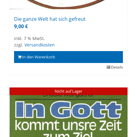
Die gan­ze Welt hat sich ge­freut
9,00
€
inkl. 7 % MwSt.
zzgl.
Versandkosten
In den Warenkorb
Details
Nicht auf Lager