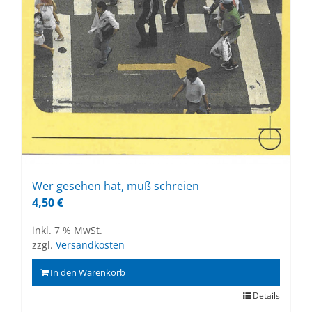
Wer ge­se­hen hat, muß schrei­en
4,50
€
inkl. 7 % MwSt.
zzgl.
Versandkosten
In den Warenkorb
Details