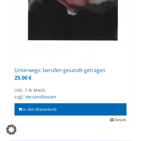
Un­ter­wegs: be­ru­fen-ge­sandt-ge­tra­gen
25,00
€
inkl. 7 % MwSt.
zzgl.
Versandkosten
In den Warenkorb
Details