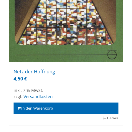
Netz der Hoff­nung
4,50
€
inkl. 7 % MwSt.
zzgl.
Versandkosten
In den Warenkorb
Details