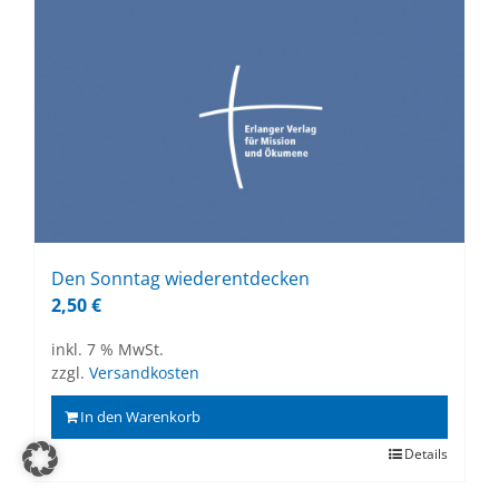
Den Sonn­tag wie­der­ent­de­cken
2,50
€
inkl. 7 % MwSt.
zzgl.
Versandkosten
In den Warenkorb
Details