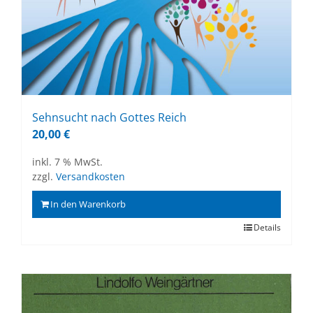
Sehn­sucht nach Got­tes Reich
20,00
€
inkl. 7 % MwSt.
zzgl.
Versandkosten
In den Warenkorb
Details