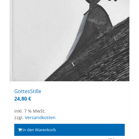
Got­tes­Stil­le
24,80
€
inkl. 7 % MwSt.
zzgl.
Versandkosten
In den Warenkorb