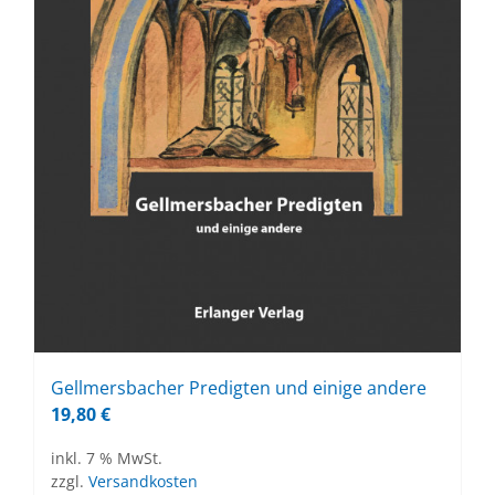
Gell­mers­ba­cher Pre­dig­ten und ei­ni­ge an­de­re
19,80
€
inkl. 7 % MwSt.
zzgl.
Versandkosten