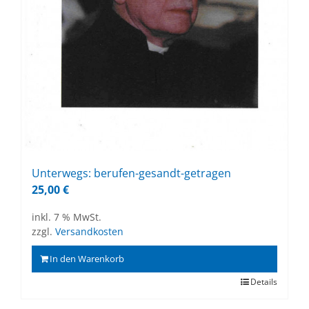
Un­ter­wegs: be­ru­fen-ge­sandt-ge­tra­gen
25,00
€
inkl. 7 % MwSt.
zzgl.
Versandkosten
In den Warenkorb
Details