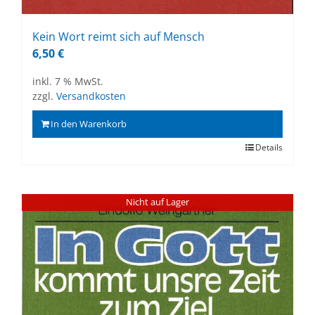
Kein Wort reimt sich auf Mensch
6,50
€
inkl. 7 % MwSt.
zzgl.
Versandkosten
In den Warenkorb
Details
Nicht auf Lager