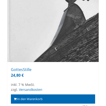
Got­tes­Stil­le
24,80
€
inkl. 7 % MwSt.
zzgl.
Versandkosten
In den Warenkorb