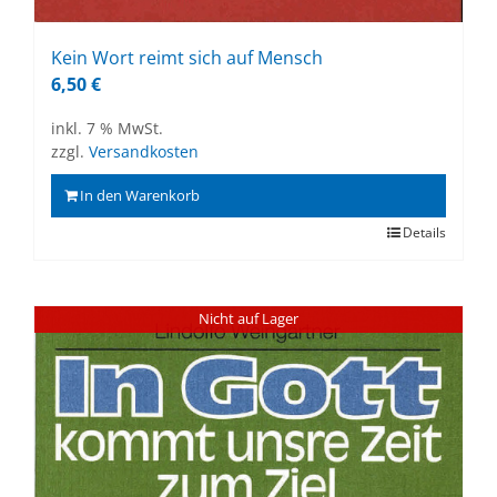
Kein Wort reimt sich auf Mensch
6,50
€
inkl. 7 % MwSt.
zzgl.
Versandkosten
In den Warenkorb
Details
Nicht auf Lager