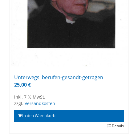
Un­ter­wegs: be­ru­fen-ge­sandt-ge­tra­gen
25,00
€
inkl. 7 % MwSt.
zzgl.
Versandkosten
In den Warenkorb
Details