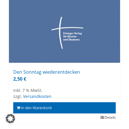
Den Sonn­tag wie­der­ent­de­cken
2,50
€
inkl. 7 % MwSt.
zzgl.
Versandkosten
In den Warenkorb
Details