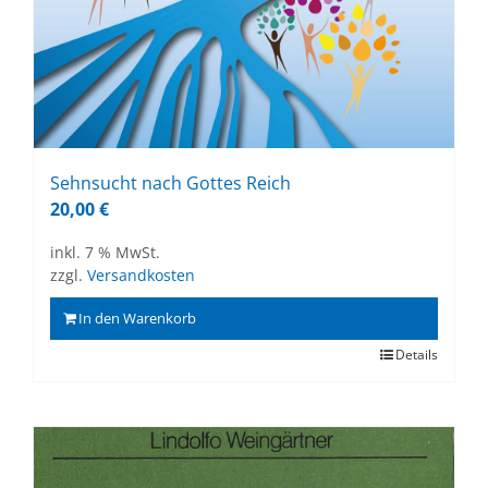
Sehn­sucht nach Got­tes Reich
20,00
€
inkl. 7 % MwSt.
zzgl.
Versandkosten
In den Warenkorb
Details