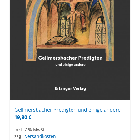
Gell­mers­ba­cher Pre­dig­ten und ei­ni­ge an­de­re
19,80
€
inkl. 7 % MwSt.
zzgl.
Versandkosten