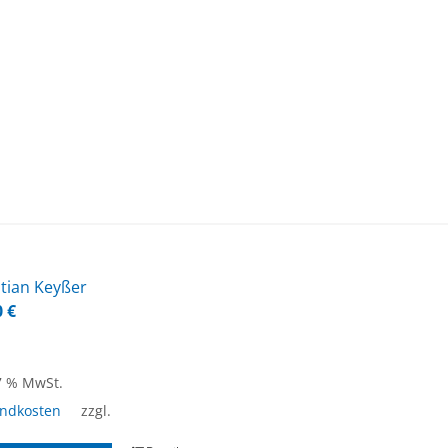
­ti­an Key­ßer
0
€
 7 % MwSt.
andkosten
zzgl.