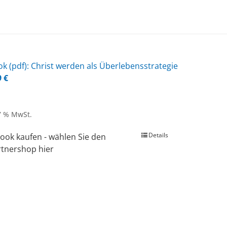
k (pdf): Christ wer­den als Über­le­bens­stra­te­gie
9
€
 7 % MwSt.
Details
ook kaufen - wählen Sie den
rtnershop hier