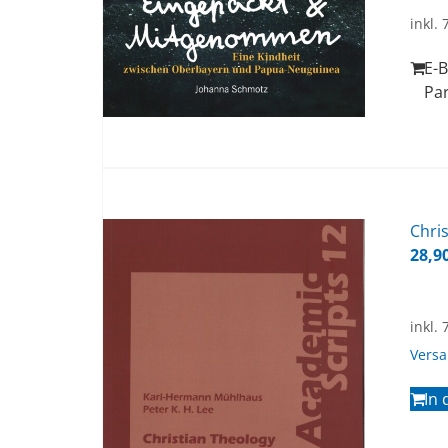
inkl.
E-B
Pa
Chris
28,9
inkl.
Vers
In