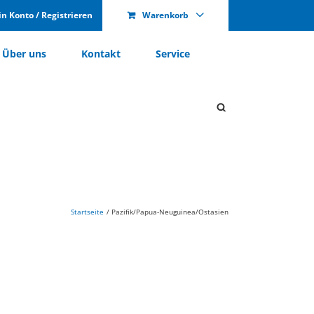
n Kon­to / Re­gis­trie­ren
Warenkorb
Über uns
Kon­takt
Ser­vice
Startseite
Pazifik/Papua-Neuguinea/Ostasien