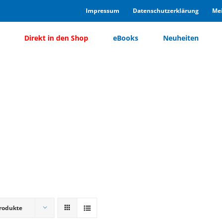
Im­pres­sum
Da­ten­schutz­er­klä­rung
Mei
Di­rekt in den Shop
eBooks
Neu­hei­ten
rodukte