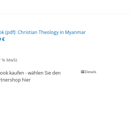
k (pdf): Chris­ti­an Theo­lo­gy in My­an­mar
9
€
 7 % MwSt.
Details
ook kaufen - wählen Sie den
rtnershop hier