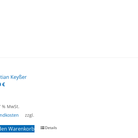
­ti­an Key­ßer
0
€
 7 % MwSt.
andkosten
zzgl.
Details
 den Warenkorb