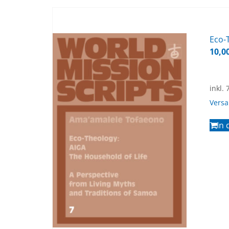
Eco-T
10,0
inkl.
Vers
In