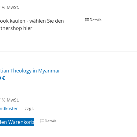
 7 % MwSt.
Details
ook kaufen - wählen Sie den
rtnershop hier
­ti­an Theo­lo­gy in My­an­mar
0
€
 7 % MwSt.
andkosten
zzgl.
Details
 den Warenkorb