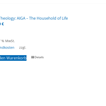
heo­lo­gy: AIGA – The House­hold of Life
0
€
 7 % MwSt.
andkosten
zzgl.
Details
 den Warenkorb