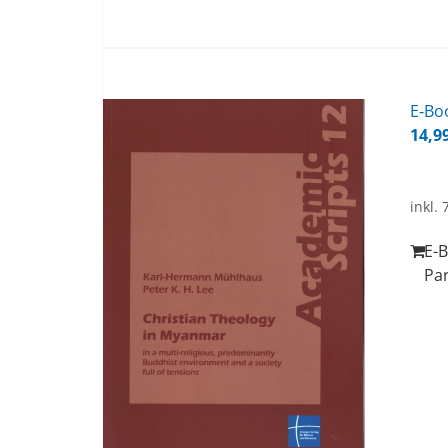
E‑Boo
14,9
inkl.
E-B
Pa