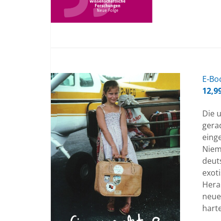
E‑Boo
12,9
Die u
gera
eing
Niem
deuts
exot
Hera
neue
hart