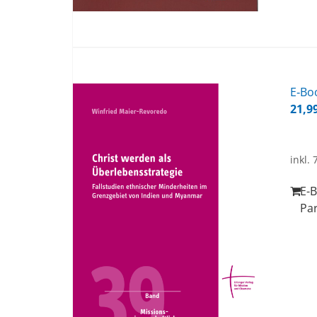
E‑Boo
21,9
inkl.
E-B
Pa