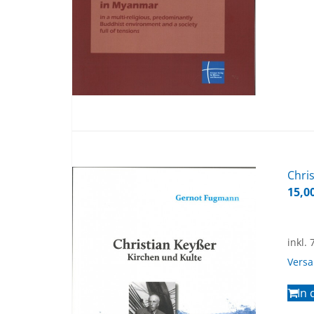
Chris
15,0
inkl.
Vers
In