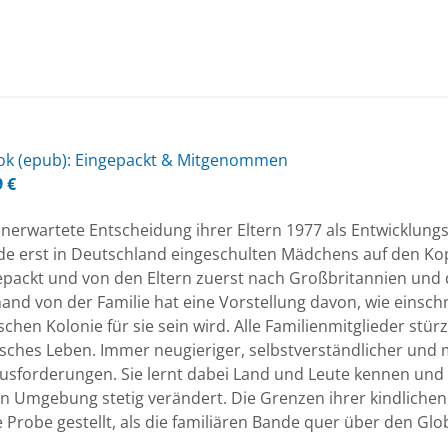
k (epub): Ein­ge­packt & Mit­ge­nom­men
9
€
nerwartete Entscheidung ihrer Eltern 1977 als Entwicklungshe
de erst in Deutschland eingeschulten Mädchens auf den Kop
epackt und von den Eltern zuerst nach Großbritannien u
and von der Familie hat eine Vorstellung davon, wie einsch
chen Kolonie für sie sein wird. Alle Familienmitglieder stü
isches Leben. Immer neugieriger, selbstverständlicher und
usforderungen. Sie lernt dabei Land und Leute kennen und b
n Umgebung stetig verändert. Die Grenzen ihrer kindlichen 
e Probe gestellt, als die familiären Bande quer über den Gl