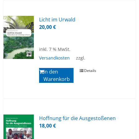
Licht im Ur­wald
20,00
€
inkl. 7 % MwSt.
Versandkosten
zzgl.
Details
In den
Warenkorb
Hoff­nung für die Aus­ge­sto­ße­nen
18,00
€