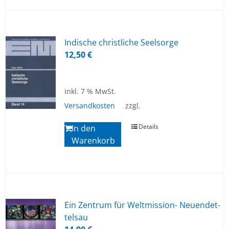
In­di­sche christ­li­che Seel­sor­ge
12,50
€
inkl. 7 % MwSt.
Versandkosten
zzgl.
Details
In den
Warenkorb
Ein Zen­trum für Welt­mis­si­on- Neu­en­det­
tels­au