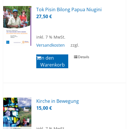
Tok Pi­sin Bi­long Pa­pua Niugi­ni
27,50
€
inkl. 7 % MwSt.
Versandkosten
zzgl.
Details
In den
Warenkorb
Kir­che in Be­we­gung
15,00
€
inkl. 7 % MwSt.