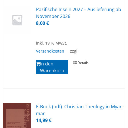
Pa­zi­fi­sche In­seln 2027 – Aus­lie­fe­rung ab
No­vem­ber 2026
8,00
€
inkl. 19 % MwSt.
Versandkosten
zzgl.
Details
In den
Warenkorb
E‑Book (pdf): Chris­ti­an Theo­lo­gy in My­an­
mar
14,99
€