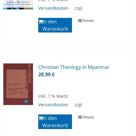
Versandkosten
zzgl.
Details
In den
Warenkorb
Chris­ti­an Theo­lo­gy in My­an­mar
28,90
€
inkl. 7 % MwSt.
Versandkosten
zzgl.
Details
In den
Warenkorb