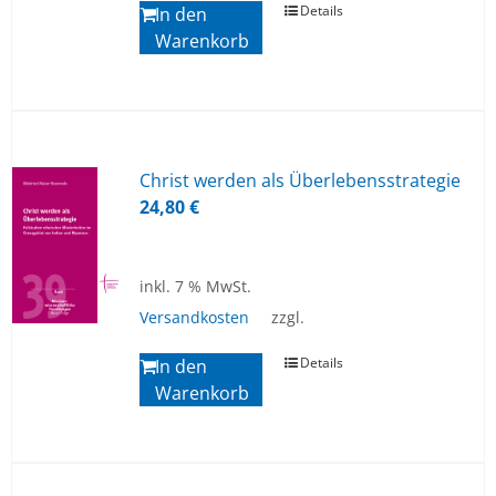
Details
In den
Warenkorb
Christ wer­den als Über­le­bens­stra­te­gie
24,80
€
inkl. 7 % MwSt.
Versandkosten
zzgl.
Details
In den
Warenkorb