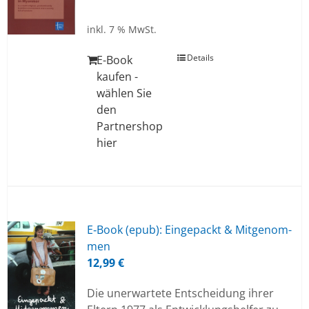
inkl. 7 % MwSt.
Details
E-Book
kaufen -
wählen Sie
den
Partnershop
hier
E‑Book (epub): Ein­ge­packt & Mit­ge­nom­
men
12,99
€
Die unerwartete Entscheidung ihrer