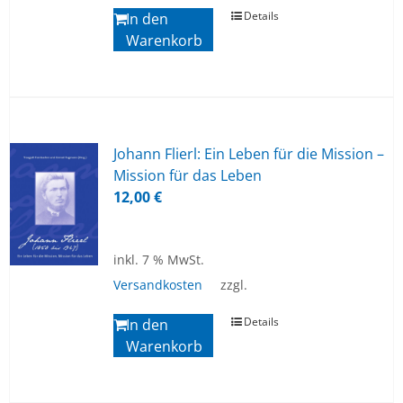
Details
In den
Warenkorb
Jo­hann Flierl: Ein Le­ben für die Mis­si­on –
Mis­si­on für das Le­ben
12,00
€
inkl. 7 % MwSt.
Versandkosten
zzgl.
Details
In den
Warenkorb