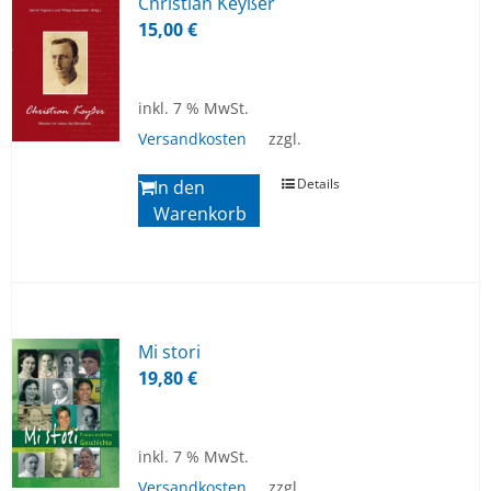
Chris­ti­an Key­ßer
15,00
€
inkl. 7 % MwSt.
Versandkosten
zzgl.
Details
In den
Warenkorb
Mi sto­ri
19,80
€
inkl. 7 % MwSt.
Versandkosten
zzgl.