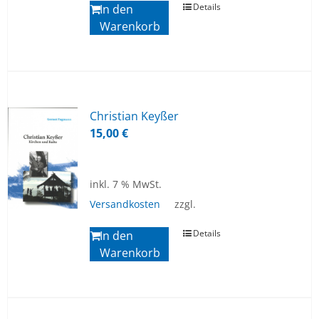
Details
In den
Warenkorb
Chris­ti­an Key­ßer
15,00
€
inkl. 7 % MwSt.
Versandkosten
zzgl.
Details
In den
Warenkorb