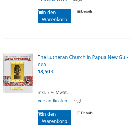
Details
In den
Warenkorb
The Lu­ther­an Church in Pa­pua New Gui­
nea
18,50
€
inkl. 7 % MwSt.
Versandkosten
zzgl.
Details
In den
Warenkorb