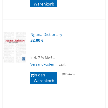
Warenkorb
Ngu­na Dic­tion­a­ry
32,00
€
inkl. 7 % MwSt.
Versandkosten
zzgl.
Details
In den
Warenkorb