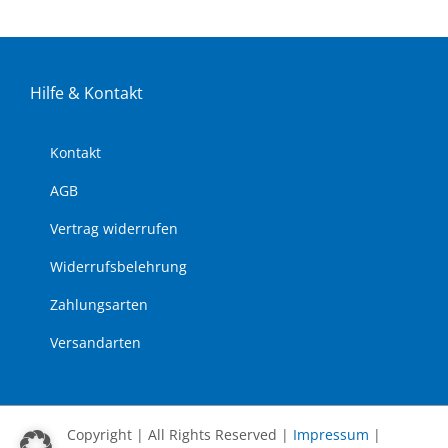
Hil­fe & Kon­takt
Kon­takt
AGB
Ver­trag wi­der­ru­fen
Wi­der­rufs­be­leh­rung
Zah­lungs­ar­ten
Ver­sand­ar­ten
Copyright | All Rights Reserved |
Impressum
|