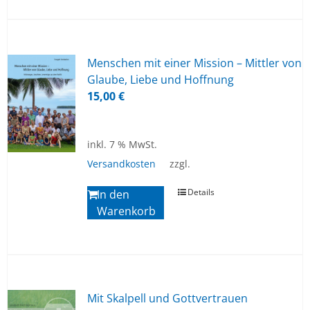
Men­schen mit ei­ner Mis­si­on – Mitt­ler von
Glau­be, Lie­be und Hoff­nung
15,00
€
inkl. 7 % MwSt.
Versandkosten
zzgl.
Details
In den
Warenkorb
Mit Skal­pell und Gott­ver­trau­en