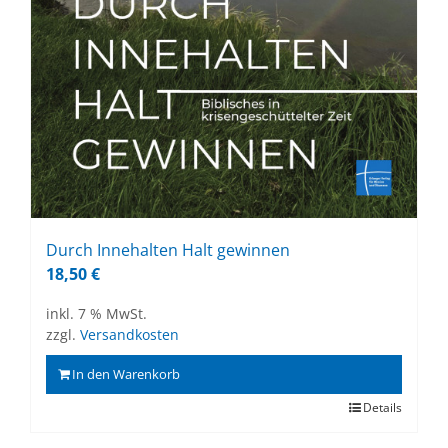
Durch In­ne­hal­ten Halt ge­win­nen
18,50
€
inkl. 7 % MwSt.
zzgl.
Versandkosten
In den Warenkorb
Details