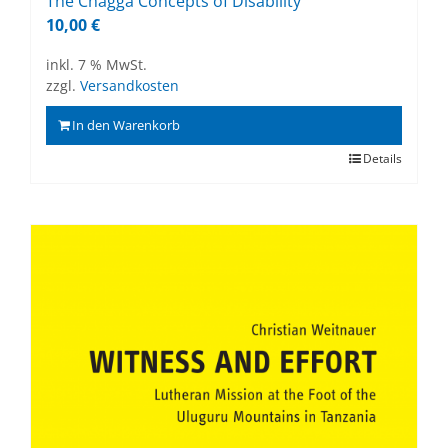
The Chag­ga Con­cepts of Di­sa­bi­li­ty
10,00
€
inkl. 7 % MwSt.
zzgl.
Versandkosten
In den Warenkorb
Details