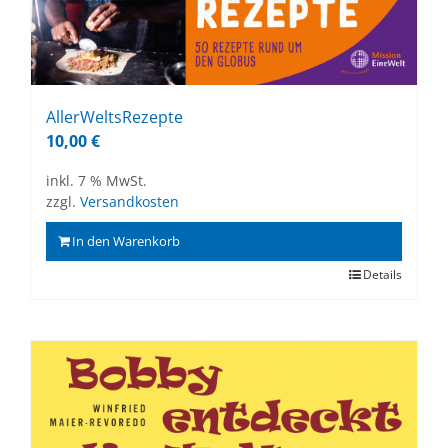
Al­ler­Welts­Re­zep­te
10,00
€
inkl. 7 % MwSt.
zzgl.
Versandkosten
In den Warenkorb
Details