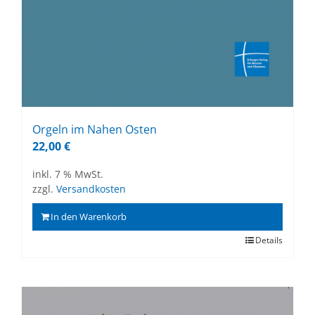
Or­geln im Na­hen Os­ten
22,00
€
inkl. 7 % MwSt.
zzgl.
Versandkosten
In den Warenkorb
Details