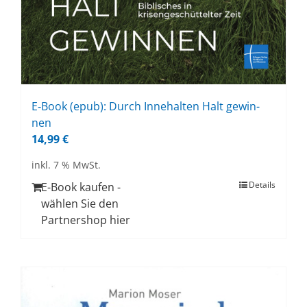
E‑Book (epub): Durch In­ne­hal­ten Halt ge­win­
nen
14,99
€
inkl. 7 % MwSt.
Details
E-Book kaufen -
wählen Sie den
Partnershop hier