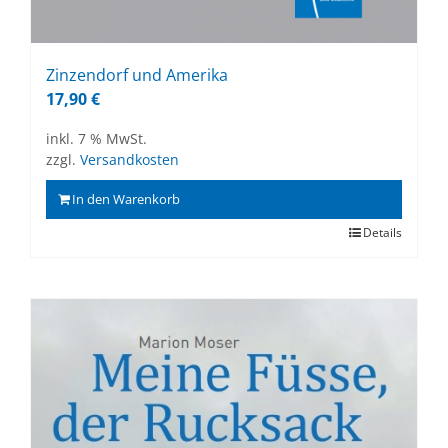
Zin­zen­dorf und Ame­ri­ka
17,90
€
inkl. 7 % MwSt.
zzgl.
Versandkosten
In den Warenkorb
Details