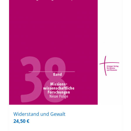
Wi­der­stand und Ge­walt
24,50
€