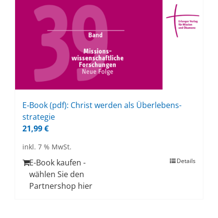
E‑Book (pdf): Christ wer­den als Über­le­bens­
stra­te­gie
21,99
€
inkl. 7 % MwSt.
Details
E-Book kaufen -
wählen Sie den
Partnershop hier