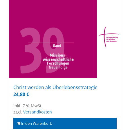
Christ wer­den als Über­le­bens­stra­te­gie
24,80
€
inkl. 7 % MwSt.
zzgl.
Versandkosten
In den Warenkorb