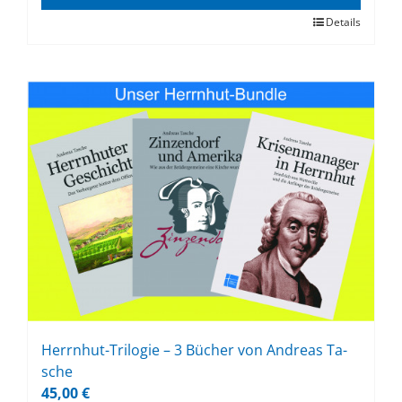
Details
Herrn­hut-Tri­lo­gie – 3 Bü­cher von An­dre­as Ta­
sche
45,00
€