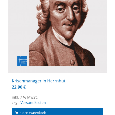
Kri­sen­ma­na­ger in Herrn­hut
22,90
€
inkl. 7 % MwSt.
zzgl.
Versandkosten
In den Warenkorb