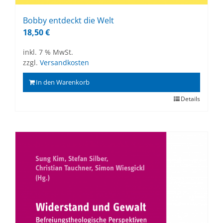
Bob­by ent­deckt die Welt
18,50
€
inkl. 7 % MwSt.
zzgl.
Versandkosten
In den Warenkorb
Details