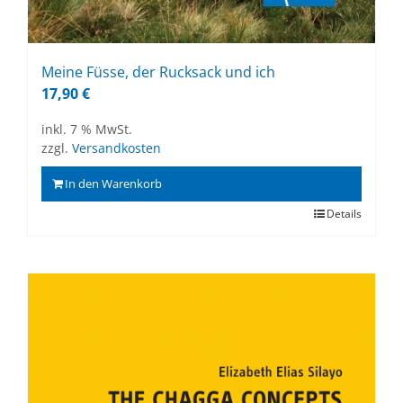
Mei­ne Füs­se, der Ruck­sack und ich
17,90
€
inkl. 7 % MwSt.
zzgl.
Versandkosten
In den Warenkorb
Details