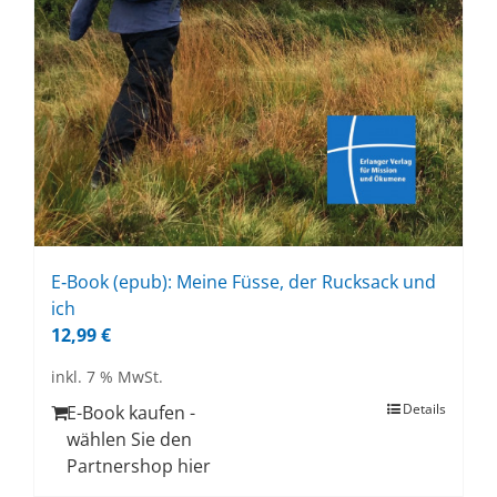
E‑Book (epub): Mei­ne Füs­se, der Ruck­sack und
ich
12,99
€
inkl. 7 % MwSt.
Details
E-Book kaufen -
wählen Sie den
Partnershop hier