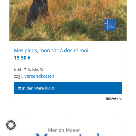
Mes pieds, mon sac à dos et moi
19,50
€
inkl. 7 % MwSt.
zzgl.
Versandkosten
In den Warenkorb
Details