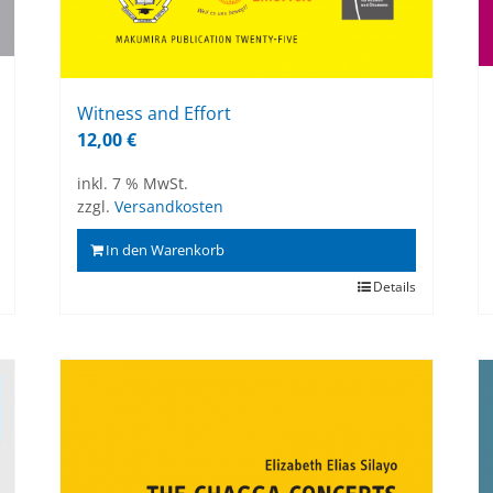
Wit­ness and Ef­fort
12,00
€
inkl. 7 % MwSt.
zzgl.
Versandkosten
In den Warenkorb
Details