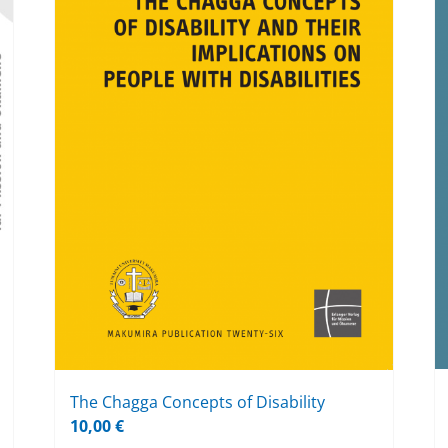
The Chag­ga Con­cepts of Di­sa­bi­li­ty
10,00
€