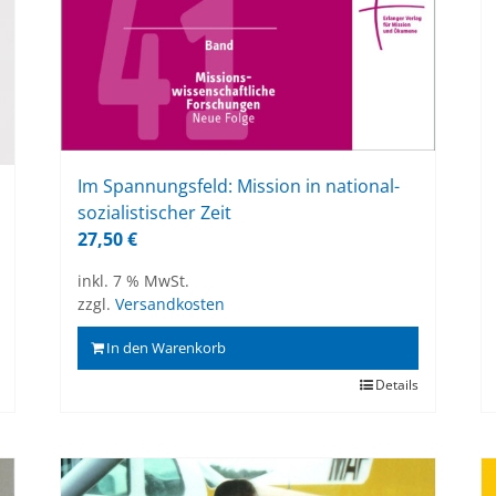
Im Span­nungs­feld: Mis­si­on in na­tio­nal­
so­zia­lis­ti­scher Zeit
27,50
€
inkl. 7 % MwSt.
zzgl.
Versandkosten
In den Warenkorb
Details