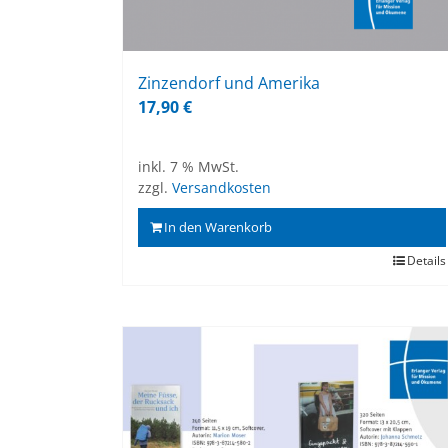
Zin­zen­dorf und Ame­ri­ka
17,90
€
inkl. 7 % MwSt.
zzgl.
Versandkosten
In den Warenkorb
Details