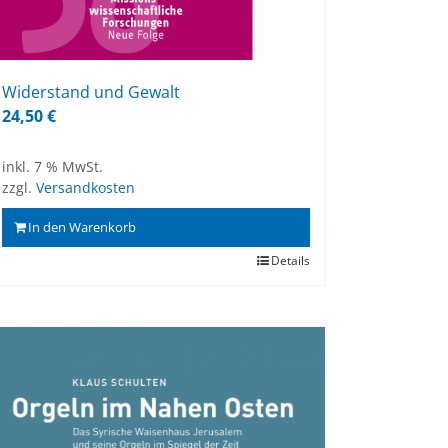
Wi­der­stand und Ge­walt
24,50
€
inkl. 7 % MwSt.
zzgl.
Versandkosten
In den Warenkorb
Details