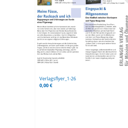
Ver­lags­fly­er_1-26
0,00
€