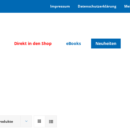
Im­pres­sum
Da­ten­schutz­er­klä­rung
Mei
Di­rekt in den Shop
eBooks
Neu­hei­ten
rodukte