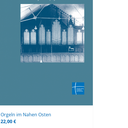
Or­geln im Na­hen Os­ten
22,00
€