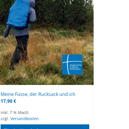
Mei­ne Füs­se, der Ruck­sack und ich
17,90
€
inkl. 7 % MwSt.
zzgl.
Versandkosten