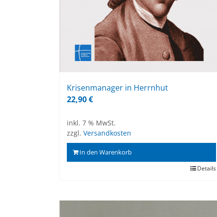
Kri­sen­ma­na­ger in Herrn­hut
22,90
€
inkl. 7 % MwSt.
zzgl.
Versandkosten
In den Warenkorb
Details