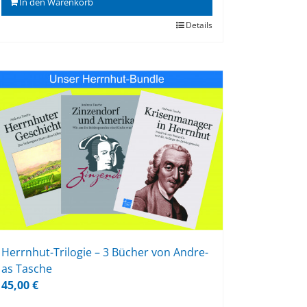
In den Warenkorb
Details
Herrn­hut-Tri­lo­gie – 3 Bü­cher von An­dre­
as Ta­sche
45,00
€