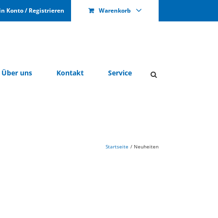
n Kon­to / Re­gis­trie­ren
Warenkorb
Über uns
Kon­takt
Ser­vice
Startseite
Neuheiten