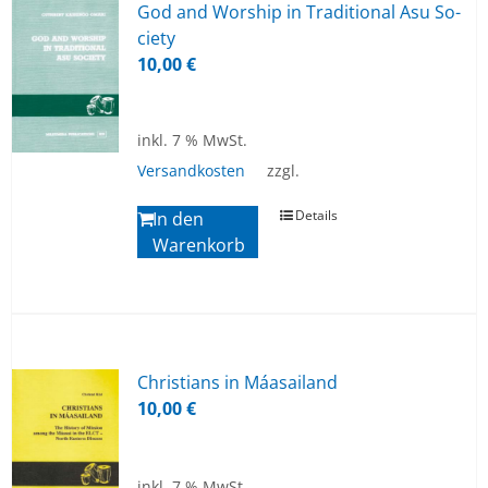
God and Wor­ship in Tra­di­tio­nal Asu So­
cie­ty
10,00
€
inkl. 7 % MwSt.
Versandkosten
zzgl.
Details
In den
Warenkorb
Chris­ti­ans in Má­a­sai­land
10,00
€
inkl. 7 % MwSt.