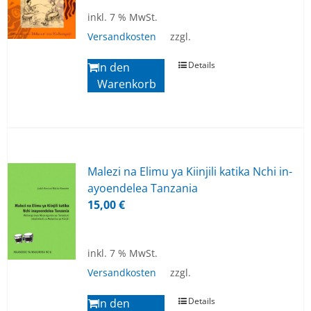
inkl. 7 % MwSt.
Versandkosten
zzgl.
Details
In den
Warenkorb
Ma­le­zi na Eli­mu ya Ki­in­ji­li ka­ti­ka Nchi in­
ayoen­de­lea Tan­z­a­nia
15,00
€
inkl. 7 % MwSt.
Versandkosten
zzgl.
Details
In den