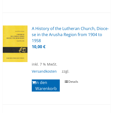
A Histo­ry of the Lu­ther­an Church, Dio­ce­
se in the Aru­sha Re­gi­on from 1904 to
1958
10,00
€
inkl. 7 % MwSt.
Versandkosten
zzgl.
Details
In den
Warenkorb