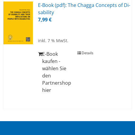
E‑Book (pdf): The Chag­ga Con­cepts of Di­
sa­bi­li­ty
7,99
€
inkl. 7 % MwSt.
Details
E-Book
kaufen -
wählen Sie
den
Partnershop
hier