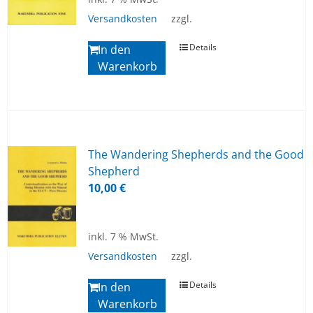
Versandkosten
zzgl.
Details
In den
Warenkorb
The Wan­de­ring She­p­herds and the Good
She­p­herd
10,00
€
inkl. 7 % MwSt.
Versandkosten
zzgl.
Details
In den
Warenkorb