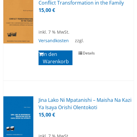
Con­flict Trans­for­ma­ti­on in the Fa­mi­ly
15,00
€
inkl. 7 % MwSt.
Versandkosten
zzgl.
Details
In den
Warenkorb
Jina Lako Ni Mpa­ta­ni­shi – Mai­sha Na Kazi
Ya Isaya Ori­shi Olen­to­ko­ti
15,00
€
inkl. 7 % MwSt.