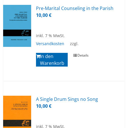
Pre-Marital Coun­seling in the Pa­rish
10,00
€
inkl. 7 % MwSt.
Versandkosten
zzgl.
Details
In den
Warenkorb
A Sin­gle Drum Sings no Song
10,00
€
inkl. 7 % MwSt.