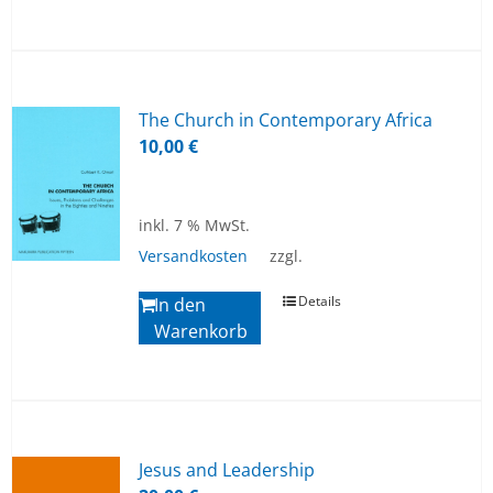
The Church in Con­tem­po­ra­ry Af­ri­ca
10,00
€
inkl. 7 % MwSt.
Versandkosten
zzgl.
Details
In den
Warenkorb
Je­sus and Lea­der­ship