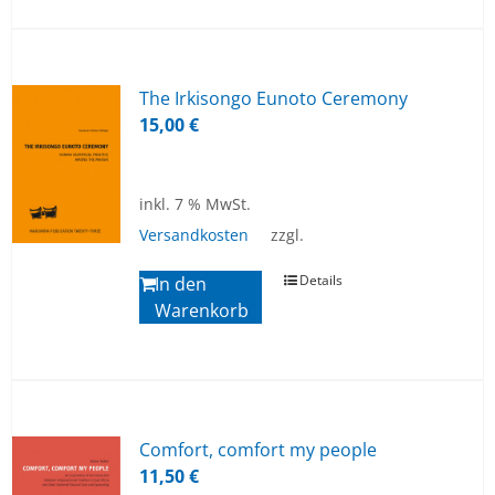
The Irk­ison­go Eu­no­to Ce­rem­o­ny
15,00
€
inkl. 7 % MwSt.
Versandkosten
zzgl.
Details
In den
Warenkorb
Com­fort, com­fort my peo­p­le
11,50
€