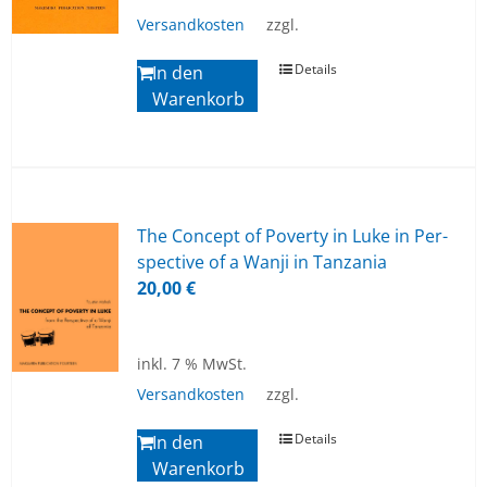
Versandkosten
zzgl.
Details
In den
Warenkorb
The Con­cept of Po­ver­ty in Luke in Per­
spec­ti­ve of a Wan­ji in Tan­z­a­nia
20,00
€
inkl. 7 % MwSt.
Versandkosten
zzgl.
Details
In den
Warenkorb