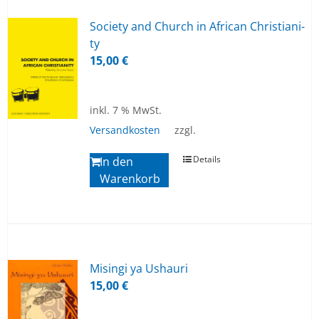
So­cie­ty and Church in Af­ri­can Chris­tia­ni­
ty
15,00
€
inkl. 7 % MwSt.
Versandkosten
zzgl.
Details
In den
Warenkorb
Mi­sin­gi ya Us­hau­ri
15,00
€