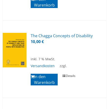
Warenkorb
The Chag­ga Con­cepts of Di­sa­bi­li­ty
10,00
€
inkl. 7 % MwSt.
Versandkosten
zzgl.
Details
In den
Warenkorb