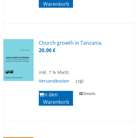
Warenkorb
Church growth in Tan­z­a­nia.
20,00
€
inkl. 7 % MwSt.
Versandkosten
zzgl.
Details
In den
Warenkorb