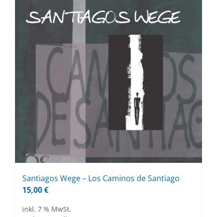
Sant­ia­gos Wege – Los Ca­mi­nos de Sant­ia­go
15,00
€
inkl. 7 % MwSt.