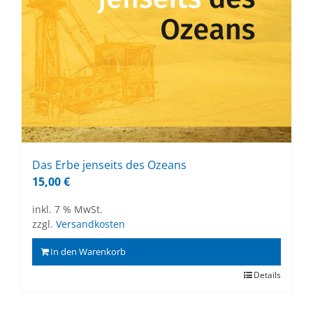
Das Erbe jen­seits des Oze­ans
15,00
€
inkl. 7 % MwSt.
zzgl.
Versandkosten
In den Warenkorb
Details