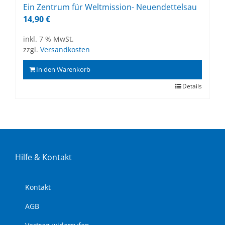
Ein Zen­trum für Welt­mis­si­on- Neu­en­det­tels­au
14,90
€
inkl. 7 % MwSt.
zzgl.
Versandkosten
In den Warenkorb
Details
Hil­fe & Kon­takt
Kon­takt
AGB