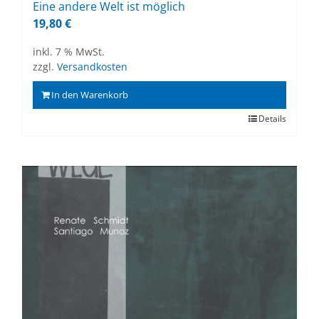
Eine an­de­re Welt ist mög­lich
19,80
€
inkl. 7 % MwSt.
zzgl.
Versandkosten
In den Warenkorb
Details