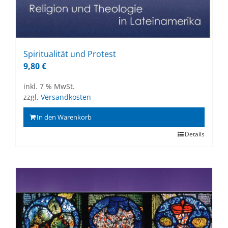
Spi­ri­tua­li­tät und Pro­test
9,80
€
inkl. 7 % MwSt.
zzgl.
Versandkosten
In den Warenkorb
Details