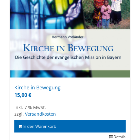
Kir­che in Be­we­gung
15,00
€
inkl. 7 % MwSt.
zzgl.
Versandkosten
In den Warenkorb
Details