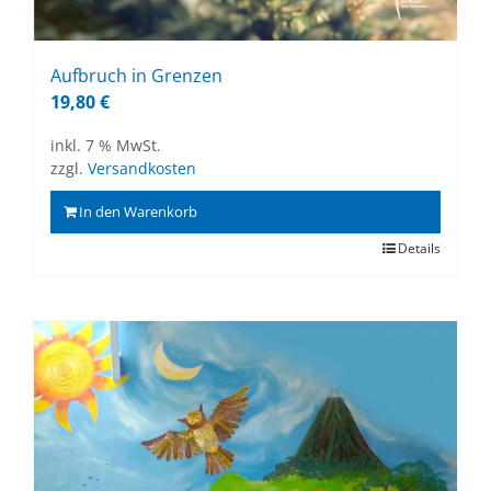
Auf­bruch in Gren­zen
19,80
€
inkl. 7 % MwSt.
zzgl.
Versandkosten
In den Warenkorb
Details