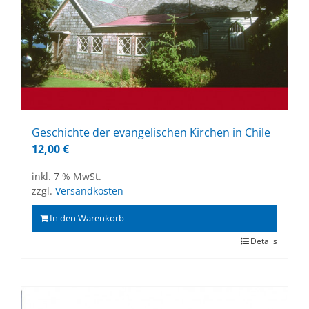
Ge­schich­te der evan­ge­li­schen Kir­chen in Chi­le
12,00
€
inkl. 7 % MwSt.
zzgl.
Versandkosten
In den Warenkorb
Details