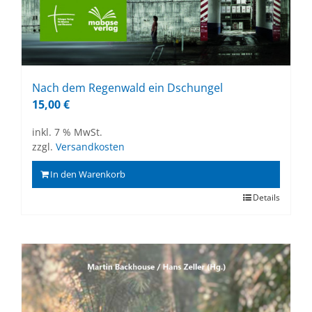
Nach dem Re­gen­wald ein Dschun­gel
15,00
€
inkl. 7 % MwSt.
zzgl.
Versandkosten
In den Warenkorb
Details