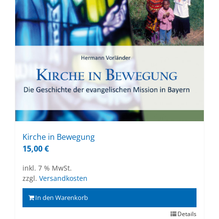
Kir­che in Be­we­gung
15,00
€
inkl. 7 % MwSt.
zzgl.
Versandkosten
In den Warenkorb
Details