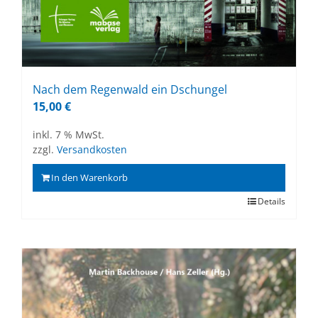
Nach dem Re­gen­wald ein Dschun­gel
15,00
€
inkl. 7 % MwSt.
zzgl.
Versandkosten
In den Warenkorb
Details