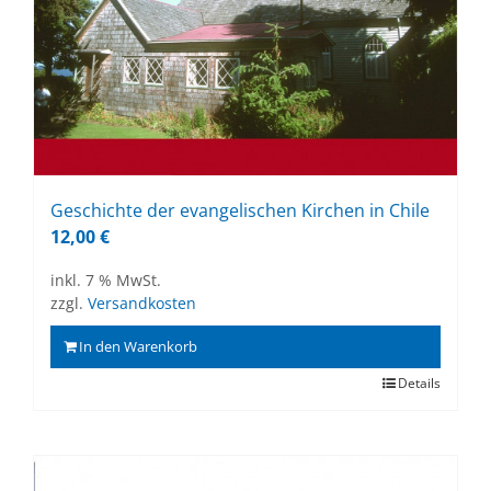
Ge­schich­te der evan­ge­li­schen Kir­chen in Chi­le
12,00
€
inkl. 7 % MwSt.
zzgl.
Versandkosten
In den Warenkorb
Details