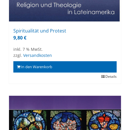
Spi­ri­tua­li­tät und Pro­test
9,80
€
inkl. 7 % MwSt.
zzgl.
Versandkosten
In den Warenkorb
Details