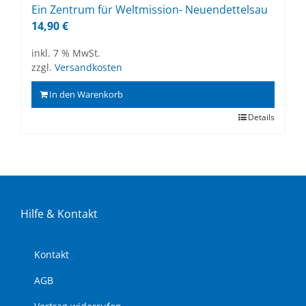
Ein Zen­trum für Welt­mis­si­on- Neu­en­det­tels­au
14,90
€
inkl. 7 % MwSt.
zzgl.
Versandkosten
In den Warenkorb
Details
Hil­fe & Kon­takt
Kon­takt
AGB