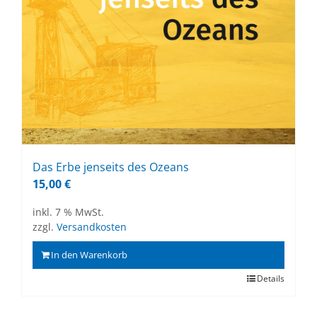
Das Erbe jen­seits des Oze­ans
15,00
€
inkl. 7 % MwSt.
zzgl.
Versandkosten
In den Warenkorb
Details