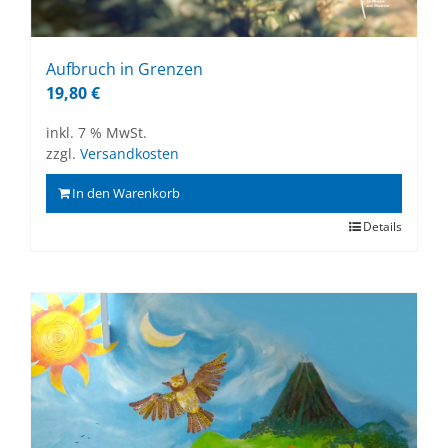
Auf­bruch in Gren­zen
19,80
€
inkl. 7 % MwSt.
zzgl.
Versandkosten
In den Warenkorb
Details