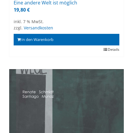
Eine an­de­re Welt ist mög­lich
19,80
€
inkl. 7 % MwSt.
zzgl.
Versandkosten
In den Warenkorb
Details