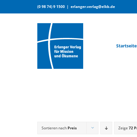
Skip
(0 98 74) 9 1500
|
erlanger.verlag@elkb.de
to
content
Start­sei­te
Sortieren nach
Preis
Zeige
72 P