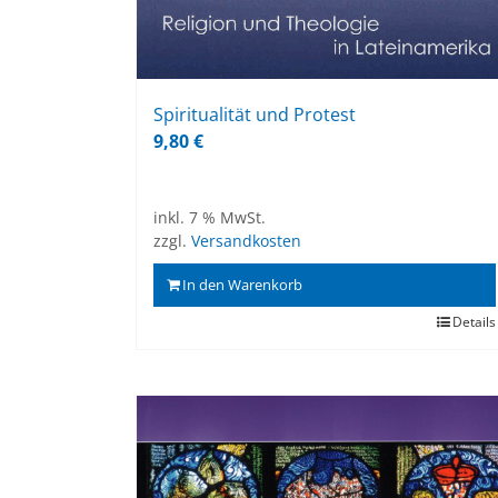
Spi­ri­tua­li­tät und Pro­test
9,80
€
inkl. 7 % MwSt.
zzgl.
Versandkosten
In den Warenkorb
Details