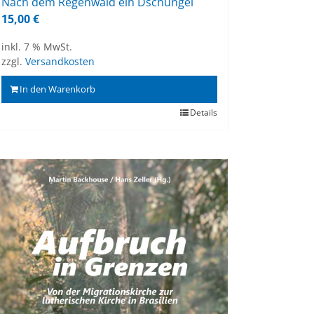
Nach dem Re­gen­wald ein Dschun­gel
15,00
€
inkl. 7 % MwSt.
zzgl.
Versandkosten
In den Warenkorb
Details