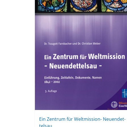
Ein Zen­trum für Welt­mis­si­on- Neu­en­det­
tels­au