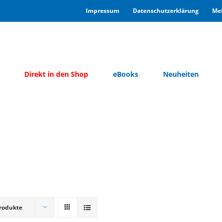
Im­pres­sum
Da­ten­schutz­er­klä­rung
Mei
Di­rekt in den Shop
eBooks
Neu­hei­ten
rodukte