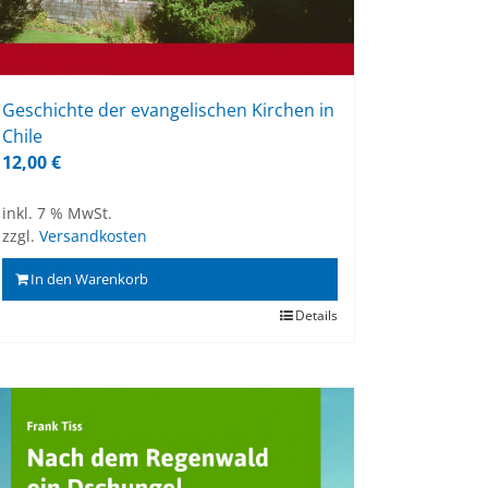
Ge­schich­te der evan­ge­li­schen Kir­chen in
Chi­le
12,00
€
inkl. 7 % MwSt.
zzgl.
Versandkosten
In den Warenkorb
Details