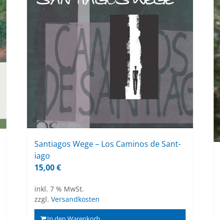
Sant­ia­gos Wege – Los Ca­mi­nos de Sant­
ia­go
15,00
€
inkl. 7 % MwSt.
zzgl.
Versandkosten
In den Warenkorb