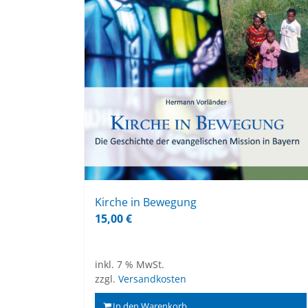
Kir­che in Be­we­gung
15,00
€
inkl. 7 % MwSt.
zzgl.
Versandkosten
In den Warenkorb