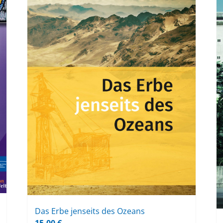
Das Erbe jen­seits des Oze­ans
15,00
€