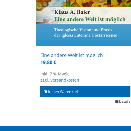
Eine an­de­re Welt ist mög­lich
19,80
€
inkl. 7 % MwSt.
zzgl.
Versandkosten
In den Warenkorb
Details