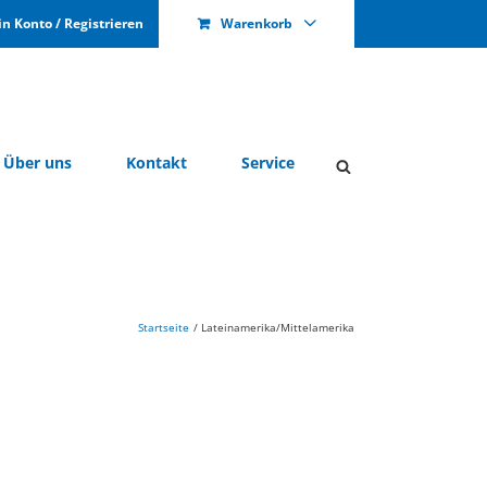
n Kon­to / Re­gis­trie­ren
Warenkorb
Über uns
Kon­takt
Ser­vice
Startseite
Lateinamerika/Mittelamerika