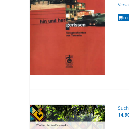
Vers
In
Su­c
14,9