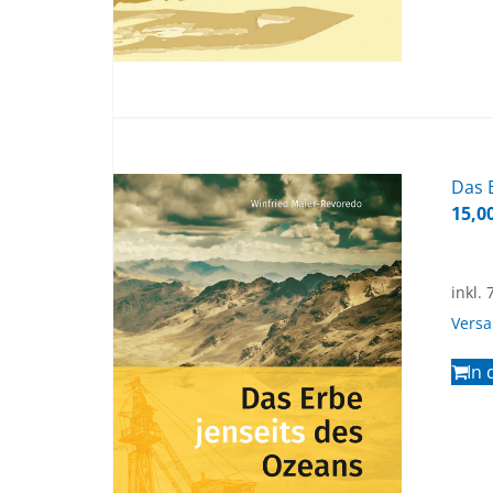
Das E
15,0
inkl.
Vers
In