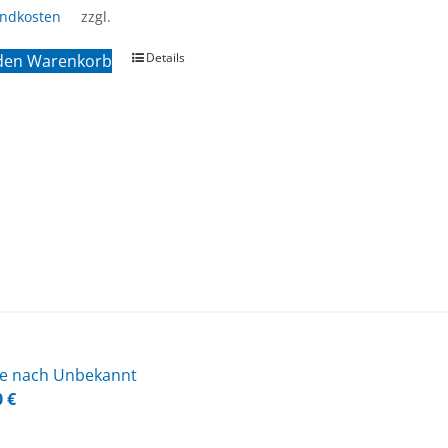
andkosten
zzgl.
Details
 den Warenkorb
he nach Un­be­kannt
0
€