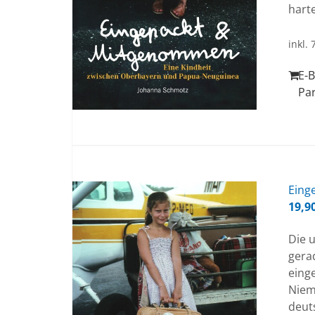
hart
inkl.
E-B
Pa
Ein­g
19,9
Die u
gera
eing
Niem
deuts