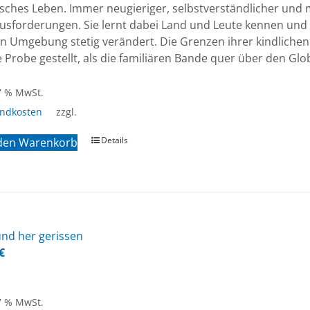
isches Leben. Immer neugieriger, selbstverständlicher und
usforderungen. Sie lernt dabei Land und Leute kennen und b
n Umgebung stetig verändert. Die Grenzen ihrer kindlichen 
e Probe gestellt, als die familiären Bande quer über den Gl
 7 % MwSt.
andkosten
zzgl.
Details
 den Warenkorb
nd her ge­ris­sen
€
 7 % MwSt.