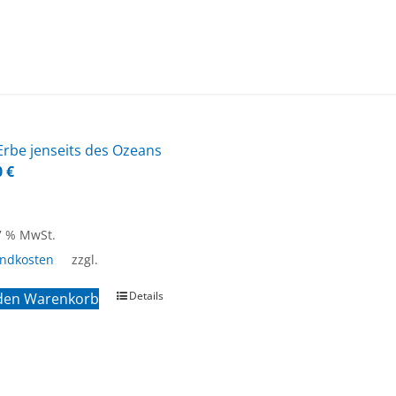
rbe jen­seits des Oze­ans
0
€
 7 % MwSt.
andkosten
zzgl.
Details
 den Warenkorb