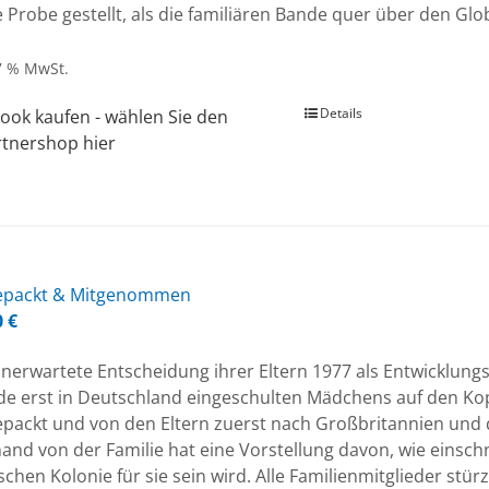
e Probe gestellt, als die familiären Bande quer über den Gl
 7 % MwSt.
Details
ook kaufen - wählen Sie den
rtnershop hier
e­packt & Mit­ge­nom­men
0
€
nerwartete Entscheidung ihrer Eltern 1977 als Entwicklungshe
de erst in Deutschland eingeschulten Mädchens auf den Kop
epackt und von den Eltern zuerst nach Großbritannien u
and von der Familie hat eine Vorstellung davon, wie einsch
chen Kolonie für sie sein wird. Alle Familienmitglieder stü