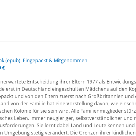
k (epub): Ein­ge­packt & Mit­ge­nom­men
9
€
nerwartete Entscheidung ihrer Eltern 1977 als Entwicklungshe
de erst in Deutschland eingeschulten Mädchens auf den Kop
epackt und von den Eltern zuerst nach Großbritannien u
and von der Familie hat eine Vorstellung davon, wie einsch
chen Kolonie für sie sein wird. Alle Familienmitglieder stü
isches Leben. Immer neugieriger, selbstverständlicher und
usforderungen. Sie lernt dabei Land und Leute kennen und b
n Umgebung stetig verändert. Die Grenzen ihrer kindlichen 