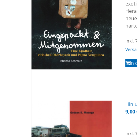
exot
Hera
neue
hart
inkl.
Vers
In
Hin u
9,00
inkl.