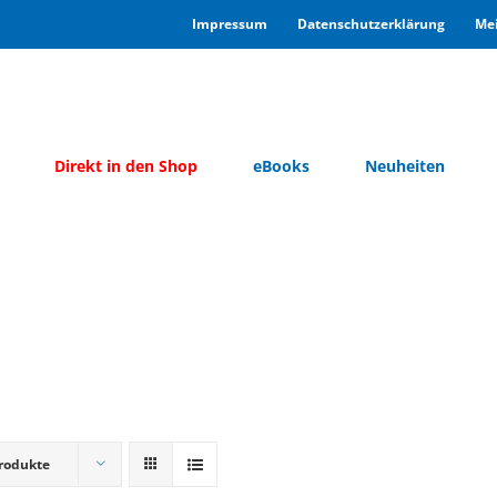
Im­pres­sum
Da­ten­schutz­er­klä­rung
Mei
Di­rekt in den Shop
eBooks
Neu­hei­ten
rodukte