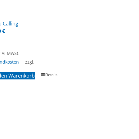
ca Cal­ling
0
€
 7 % MwSt.
andkosten
zzgl.
Details
 den Warenkorb