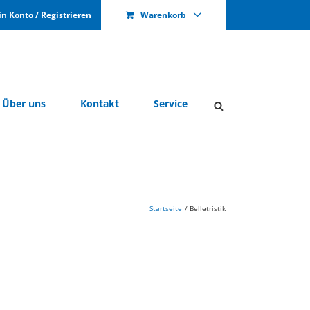
n Kon­to / Re­gis­trie­ren
Warenkorb
Über uns
Kon­takt
Ser­vice
Startseite
Belletristik