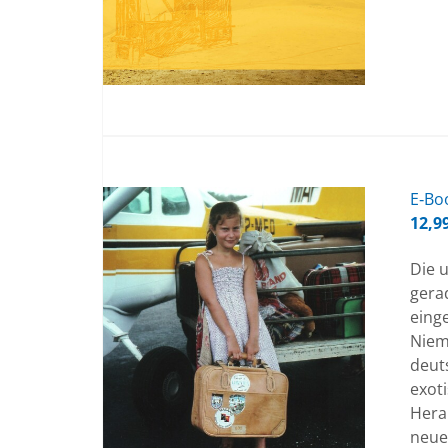
E‑Boo
12,9
Die u
gera
eing
Niem
deuts
exot
Hera
neue