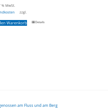
 7 % MwSt.
andkosten
zzgl.
Details
 den Warenkorb
ge­nos­sen am Fluss und am Berg