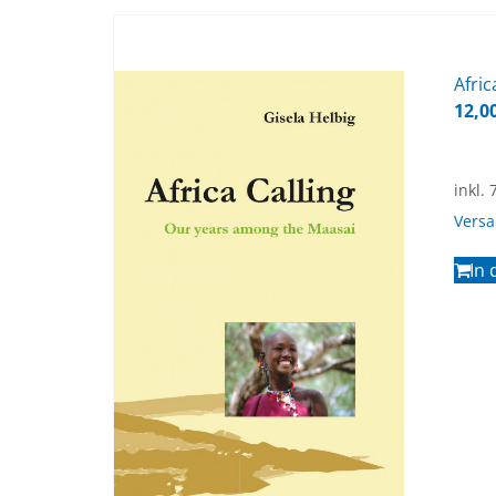
Af­ri­
12,0
inkl.
Vers
In