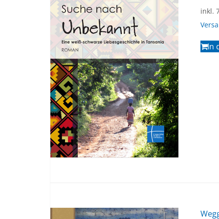
inkl.
Vers
In
Weg­